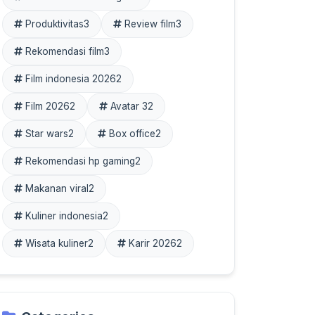
Produktivitas
3
Review film
3
Rekomendasi film
3
Film indonesia 2026
2
Film 2026
2
Avatar 3
2
Star wars
2
Box office
2
Rekomendasi hp gaming
2
Makanan viral
2
Kuliner indonesia
2
Wisata kuliner
2
Karir 2026
2