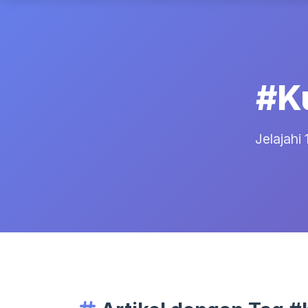
#K
Jelajahi 