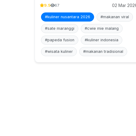
02 Mar 202
9.5
67
#kuliner nusantara 2026
#makanan viral
#sate maranggi
#cwie mie malang
#papeda fusion
#kuliner indonesia
#wisata kuliner
#makanan tradisional