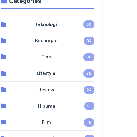
Categories
Teknologi
50
Keuangan
34
Tips
30
Lifestyle
28
Review
24
Hiburan
21
Film
18