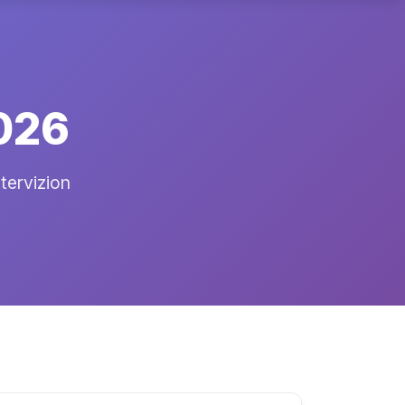
026
ntervizion