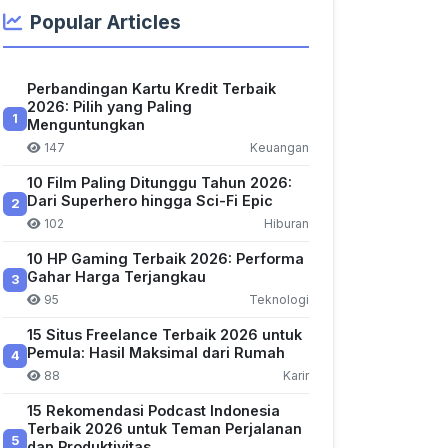
Popular Articles
Perbandingan Kartu Kredit Terbaik
2026: Pilih yang Paling
1
Menguntungkan
147
Keuangan
10 Film Paling Ditunggu Tahun 2026:
Dari Superhero hingga Sci-Fi Epic
2
102
Hiburan
10 HP Gaming Terbaik 2026: Performa
Gahar Harga Terjangkau
3
95
Teknologi
15 Situs Freelance Terbaik 2026 untuk
Pemula: Hasil Maksimal dari Rumah
4
88
Karir
15 Rekomendasi Podcast Indonesia
Terbaik 2026 untuk Teman Perjalanan
5
dan Produktivitas