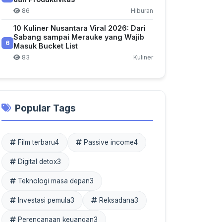
86
Hiburan
10 Kuliner Nusantara Viral 2026: Dari
Sabang sampai Merauke yang Wajib
6
Masuk Bucket List
83
Kuliner
Popular Tags
Film terbaru
4
Passive income
4
Digital detox
3
Teknologi masa depan
3
Investasi pemula
3
Reksadana
3
Perencanaan keuangan
3