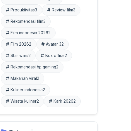
Produktivitas
3
Review film
3
Rekomendasi film
3
Film indonesia 2026
2
Film 2026
2
Avatar 3
2
Star wars
2
Box office
2
Rekomendasi hp gaming
2
Makanan viral
2
Kuliner indonesia
2
Wisata kuliner
2
Karir 2026
2