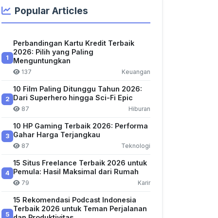
Popular Articles
Perbandingan Kartu Kredit Terbaik
2026: Pilih yang Paling
1
Menguntungkan
137
Keuangan
10 Film Paling Ditunggu Tahun 2026:
Dari Superhero hingga Sci-Fi Epic
2
87
Hiburan
10 HP Gaming Terbaik 2026: Performa
Gahar Harga Terjangkau
3
87
Teknologi
15 Situs Freelance Terbaik 2026 untuk
Pemula: Hasil Maksimal dari Rumah
4
79
Karir
15 Rekomendasi Podcast Indonesia
Terbaik 2026 untuk Teman Perjalanan
5
dan Produktivitas