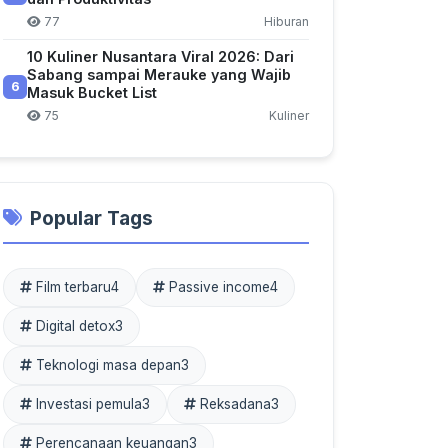
77
Hiburan
10 Kuliner Nusantara Viral 2026: Dari
Sabang sampai Merauke yang Wajib
6
Masuk Bucket List
75
Kuliner
Popular Tags
Film terbaru
4
Passive income
4
Digital detox
3
Teknologi masa depan
3
Investasi pemula
3
Reksadana
3
Perencanaan keuangan
3