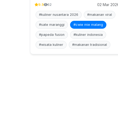
02 Mar 202
9.5
62
#kuliner nusantara 2026
#makanan viral
#sate maranggi
#cwie mie malang
#papeda fusion
#kuliner indonesia
#wisata kuliner
#makanan tradisional