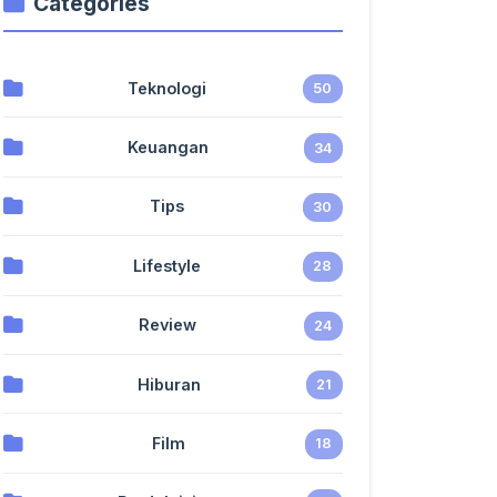
Categories
Teknologi
50
Keuangan
34
Tips
30
Lifestyle
28
Review
24
Hiburan
21
Film
18