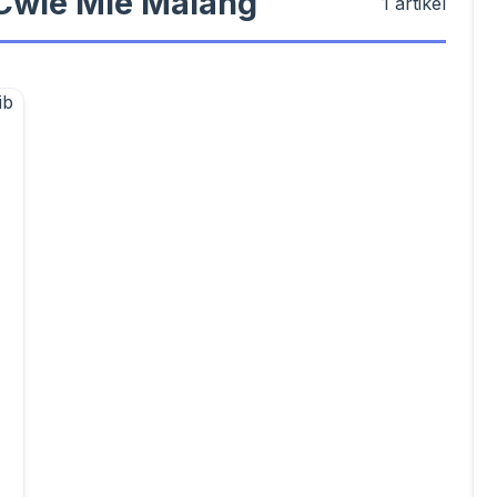
#Cwie Mie Malang
1 artikel