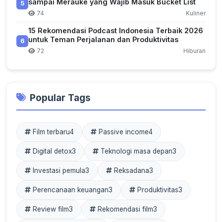
sampai Merauke yang Wajib Masuk Bucket List
5
74
Kuliner
15 Rekomendasi Podcast Indonesia Terbaik 2026
untuk Teman Perjalanan dan Produktivitas
6
72
Hiburan
Popular Tags
Film terbaru
4
Passive income
4
Digital detox
3
Teknologi masa depan
3
Investasi pemula
3
Reksadana
3
Perencanaan keuangan
3
Produktivitas
3
Review film
3
Rekomendasi film
3