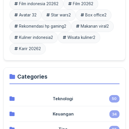
Film indonesia 2026
2
Film 2026
2
Avatar 3
2
Star wars
2
Box office
2
Rekomendasi hp gaming
2
Makanan viral
2
Kuliner indonesia
2
Wisata kuliner
2
Karir 2026
2
Categories
Teknologi
50
Keuangan
34