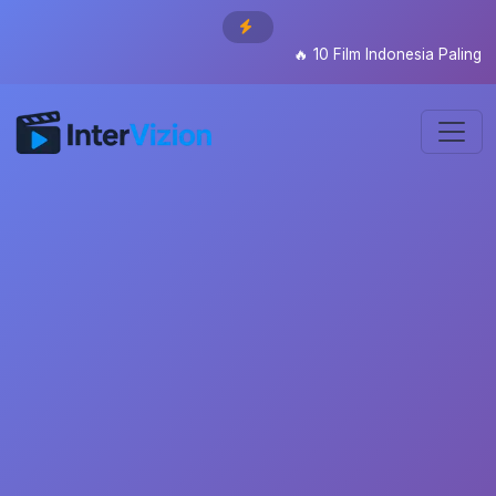
🔥
10 Film Indonesia Paling Di