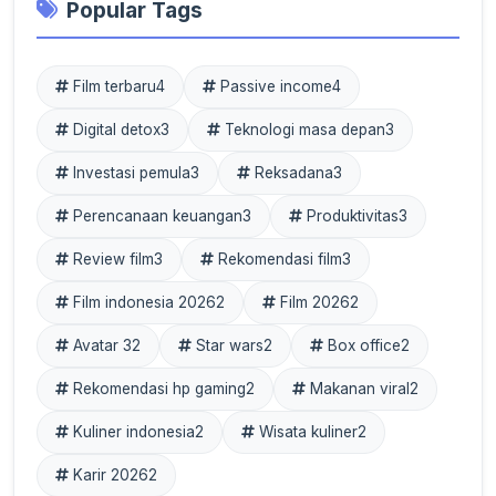
Popular Tags
Film terbaru
4
Passive income
4
Digital detox
3
Teknologi masa depan
3
Investasi pemula
3
Reksadana
3
Perencanaan keuangan
3
Produktivitas
3
Review film
3
Rekomendasi film
3
Film indonesia 2026
2
Film 2026
2
Avatar 3
2
Star wars
2
Box office
2
Rekomendasi hp gaming
2
Makanan viral
2
Kuliner indonesia
2
Wisata kuliner
2
Karir 2026
2