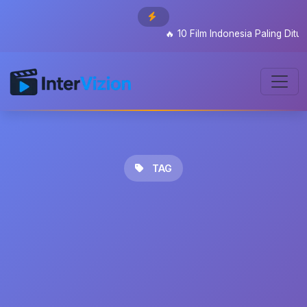
🔥
10 Film Indonesia Paling Ditung
TAG