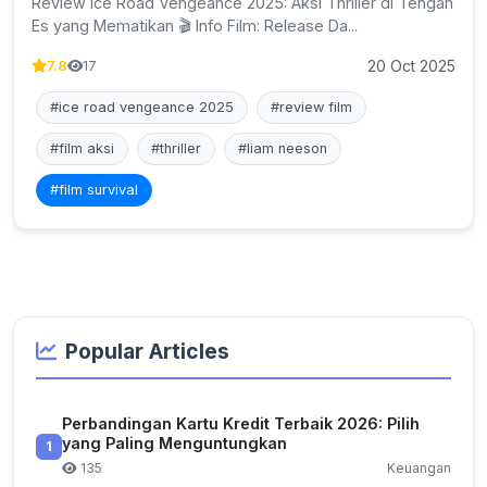
Review Ice Road Vengeance 2025: Aksi Thriller di Tengah
Es yang Mematikan 🎬 Info Film: Release Da...
20 Oct 2025
7.8
17
#ice road vengeance 2025
#review film
#film aksi
#thriller
#liam neeson
#film survival
Popular Articles
Perbandingan Kartu Kredit Terbaik 2026: Pilih
yang Paling Menguntungkan
1
135
Keuangan