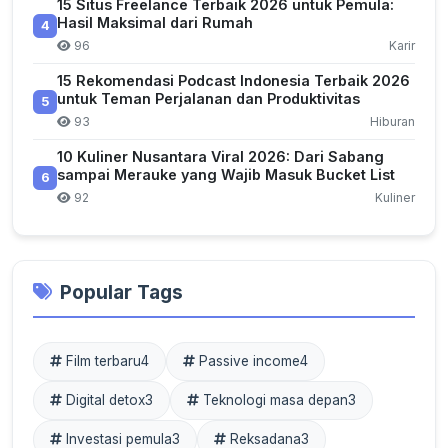
15 Situs Freelance Terbaik 2026 untuk Pemula:
Hasil Maksimal dari Rumah
4
96
Karir
15 Rekomendasi Podcast Indonesia Terbaik 2026
untuk Teman Perjalanan dan Produktivitas
5
93
Hiburan
10 Kuliner Nusantara Viral 2026: Dari Sabang
sampai Merauke yang Wajib Masuk Bucket List
6
92
Kuliner
Popular Tags
Film terbaru
4
Passive income
4
Digital detox
3
Teknologi masa depan
3
Investasi pemula
3
Reksadana
3