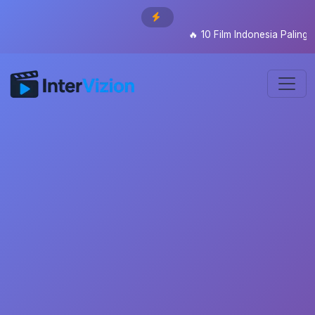
🔥
10 Film Indonesia Paling D