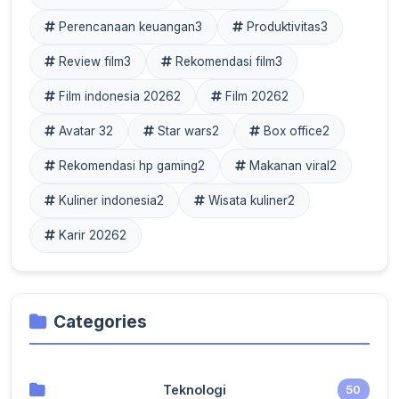
Perencanaan keuangan
3
Produktivitas
3
Review film
3
Rekomendasi film
3
Film indonesia 2026
2
Film 2026
2
Avatar 3
2
Star wars
2
Box office
2
Rekomendasi hp gaming
2
Makanan viral
2
Kuliner indonesia
2
Wisata kuliner
2
Karir 2026
2
Categories
Teknologi
50