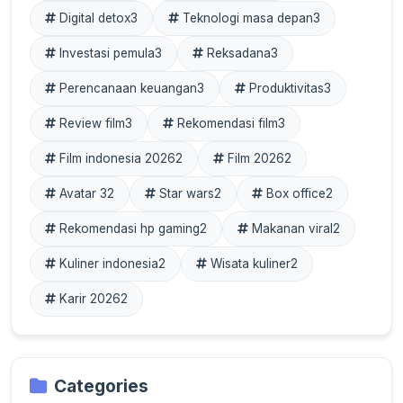
Digital detox
3
Teknologi masa depan
3
Investasi pemula
3
Reksadana
3
Perencanaan keuangan
3
Produktivitas
3
Review film
3
Rekomendasi film
3
Film indonesia 2026
2
Film 2026
2
Avatar 3
2
Star wars
2
Box office
2
Rekomendasi hp gaming
2
Makanan viral
2
Kuliner indonesia
2
Wisata kuliner
2
Karir 2026
2
Categories