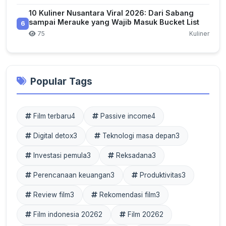
10 Kuliner Nusantara Viral 2026: Dari Sabang
sampai Merauke yang Wajib Masuk Bucket List
6
75
Kuliner
Popular Tags
Film terbaru
4
Passive income
4
Digital detox
3
Teknologi masa depan
3
Investasi pemula
3
Reksadana
3
Perencanaan keuangan
3
Produktivitas
3
Review film
3
Rekomendasi film
3
Film indonesia 2026
2
Film 2026
2