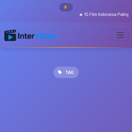
🔥
10 Film Indonesia Paling Di
TAG