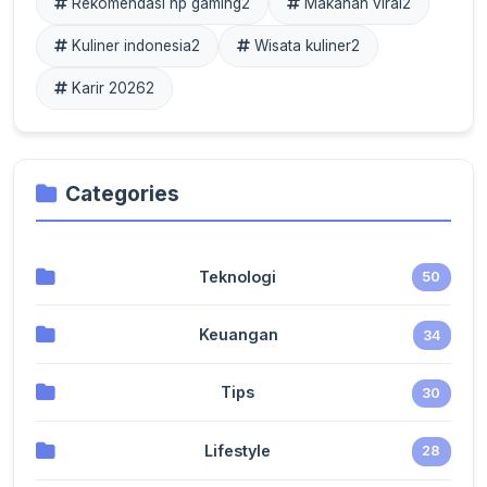
Rekomendasi hp gaming
2
Makanan viral
2
Kuliner indonesia
2
Wisata kuliner
2
Karir 2026
2
Categories
Teknologi
50
Keuangan
34
Tips
30
Lifestyle
28