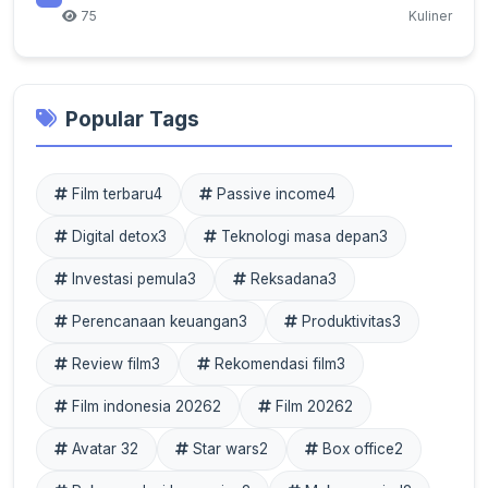
75
Kuliner
Popular Tags
Film terbaru
4
Passive income
4
Digital detox
3
Teknologi masa depan
3
Investasi pemula
3
Reksadana
3
Perencanaan keuangan
3
Produktivitas
3
Review film
3
Rekomendasi film
3
Film indonesia 2026
2
Film 2026
2
Avatar 3
2
Star wars
2
Box office
2