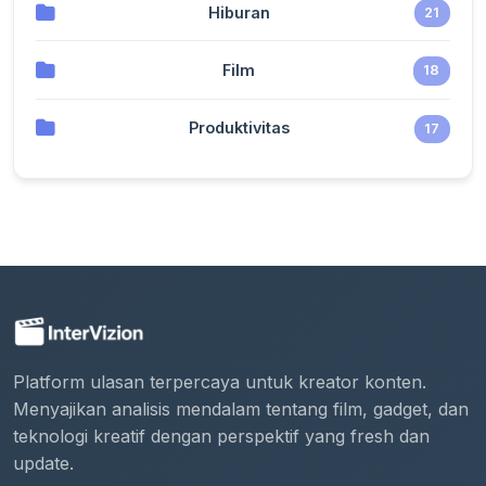
Hiburan
21
Film
18
Produktivitas
17
Platform ulasan terpercaya untuk kreator konten.
Menyajikan analisis mendalam tentang film, gadget, dan
teknologi kreatif dengan perspektif yang fresh dan
update.