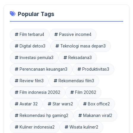
Popular Tags
Film terbaru
4
Passive income
4
Digital detox
3
Teknologi masa depan
3
Investasi pemula
3
Reksadana
3
Perencanaan keuangan
3
Produktivitas
3
Review film
3
Rekomendasi film
3
Film indonesia 2026
2
Film 2026
2
Avatar 3
2
Star wars
2
Box office
2
Rekomendasi hp gaming
2
Makanan viral
2
Kuliner indonesia
2
Wisata kuliner
2