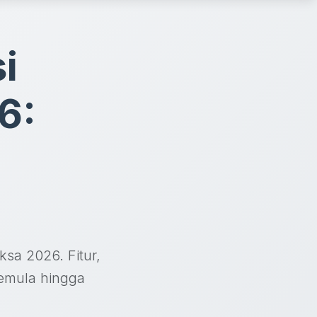
i
6:
ksa 2026. Fitur,
pemula hingga