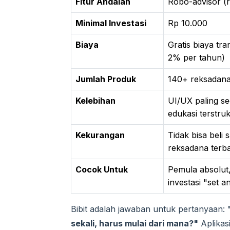
Fitur Andalan
Robo-advisor (r
Minimal Investasi
Rp 10.000
Biaya
Gratis biaya tr
2% per tahun)
Jumlah Produk
140+ reksadana 
Kelebihan
UI/UX paling sed
edukasi terstru
Kekurangan
Tidak bisa beli 
reksadana terba
Cocok Untuk
Pemula absolut,
investasi "set a
Bibit adalah jawaban untuk pertanyaan:
sekali, harus mulai dari mana?"
Aplikasi