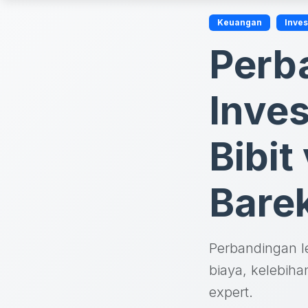
Keuangan
Inves
Perb
Inves
Bibit
Bare
Perbandingan le
biaya, kelebih
expert.