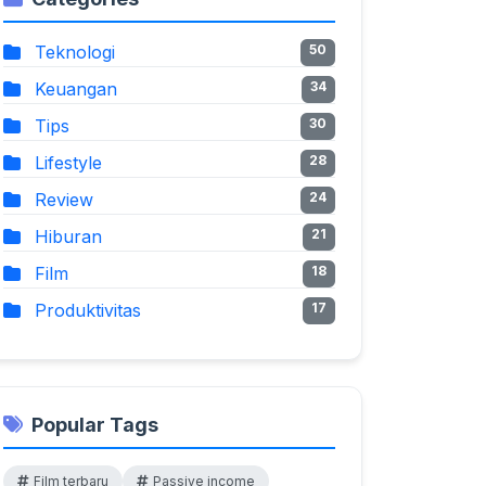
Teknologi
50
Keuangan
34
Tips
30
Lifestyle
28
Review
24
Hiburan
21
Film
18
Produktivitas
17
Popular Tags
Film terbaru
Passive income