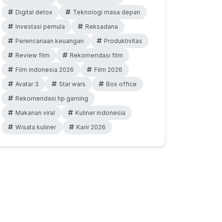
Digital detox
Teknologi masa depan
Investasi pemula
Reksadana
Perencanaan keuangan
Produktivitas
Review film
Rekomendasi film
Film indonesia 2026
Film 2026
Avatar 3
Star wars
Box office
Rekomendasi hp gaming
Makanan viral
Kuliner indonesia
Wisata kuliner
Karir 2026