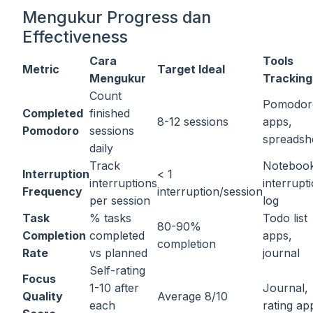
Mengukur Progress dan
Effectiveness
Cara
Tools
Metric
Target Ideal
Mengukur
Tracking
Count
Pomodor
Completed
finished
8-12 sessions
apps,
Pomodoro
sessions
spreadsh
daily
Track
Notebook
Interruption
< 1
interruptions
interrupt
Frequency
interruption/session
per session
log
Task
% tasks
Todo list
80-90%
Completion
completed
apps,
completion
Rate
vs planned
journal
Self-rating
Focus
1-10 after
Journal,
Quality
Average 8/10
each
rating ap