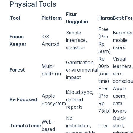
Physical Tools
Fitur
Tool
Platform
Harga
Best For
Unggulan
Free
Simple
Beginner
Focus
iOS,
(Pro
interface,
mobile
Keeper
Android
Rp
statistics
users
50rb)
Rp
Visual
Gamification,
Multi-
30rb
learners,
Forest
environmental
platform
(one-
eco-
impact
time)
conscio
Free
Apple
iCloud sync,
Apple
(Pro
users,
Be Focused
detailed
Ecosystem
Rp
data
reports
75rb)
lovers
No
Quick
Web-
TomatoTimer
installation,
Free
start,
based
customizable
minimalis