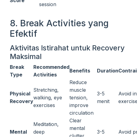
Score
session
8. Break Activities yang
Efektif
Aktivitas Istirahat untuk Recovery
Maksimal
Break
Recommended
Benefits
Duration
Contrai
Type
Activities
Reduce
Stretching,
muscle
Physical
3-5
Avoid i
walking, eye
tension,
Recovery
menit
exercis
exercises
improve
circulation
Clear
Meditation,
mental
Mental
deep
3-5
Avoid p
clutter,