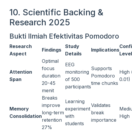
10. Scientific Backing &
Research 2025
Bukti Ilmiah Efektivitas Pomodoro
Research
Study
Conf
Findings
Implications
Aspect
Details
Level
Optimal
EEG
focus
Supports
Attention
monitoring
High 
duration
Pomodoro
Span
of 500
0.01)
20-45
time chunks
participants
menit
Breaks
Learning
improve
Validates
Memory
experiment
Medi
long-term
break
Consolidation
with
High
retention
importance
students
27%