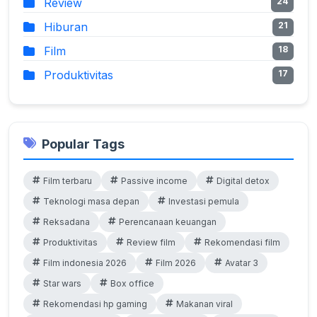
Review
24
Hiburan
21
Film
18
Produktivitas
17
Popular Tags
Film terbaru
Passive income
Digital detox
Teknologi masa depan
Investasi pemula
Reksadana
Perencanaan keuangan
Produktivitas
Review film
Rekomendasi film
Film indonesia 2026
Film 2026
Avatar 3
Star wars
Box office
Rekomendasi hp gaming
Makanan viral