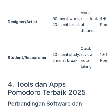
Visual
90 menit work,
rest, look
4-5
Designer/Artist
20 menit break
at
Po
distance
Quick
30 menit study,
review,
10-
Student/Researcher
5 menit break
note
Po
taking
4. Tools dan Apps
Pomodoro Terbaik 2025
Perbandingan Software dan