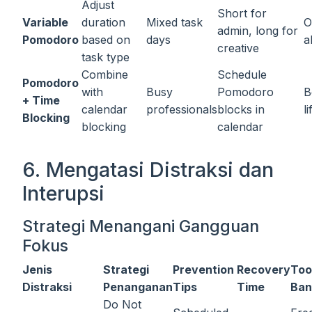
Adjust
Short for
Variable
duration
Mixed task
O
admin, long for
Pomodoro
based on
days
a
creative
task type
Combine
Schedule
Pomodoro
with
Busy
Pomodoro
B
+ Time
calendar
professionals
blocks in
l
Blocking
blocking
calendar
6. Mengatasi Distraksi dan
Interupsi
Strategi Menangani Gangguan
Fokus
Jenis
Strategi
Prevention
Recovery
Too
Distraksi
Penanganan
Tips
Time
Ban
Do Not