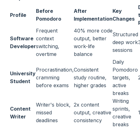
Before
After
Key
Profile
Pomodoro
Implementation
Changes
Frequent
40% more code
Structured
Software
context
output, better
deep work
Developer
switching,
work-life
sessions
overtime
balance
Daily
Procrastination,
Consistent
Pomodoro
University
cramming
study routine,
targets,
Student
before exams
higher grades
active
breaks
Writing
Writer's block,
2x content
Content
sprints,
missed
output, creative
Writer
creative
deadlines
consistency
breaks