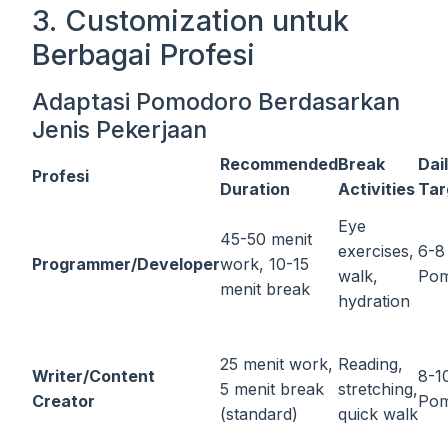
3. Customization untuk
Berbagai Profesi
Adaptasi Pomodoro Berdasarkan
Jenis Pekerjaan
Recommended
Break
Dai
Profesi
Duration
Activities
Tar
Eye
45-50 menit
exercises,
6-8
Programmer/Developer
work, 10-15
walk,
Po
menit break
hydration
25 menit work,
Reading,
Writer/Content
8-1
5 menit break
stretching,
Creator
Po
(standard)
quick walk