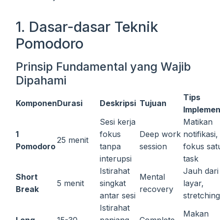
1. Dasar-dasar Teknik
Pomodoro
Prinsip Fundamental yang Wajib
Dipahami
Tips
Komponen
Durasi
Deskripsi
Tujuan
Implemen
Sesi kerja
Matikan
1
fokus
Deep work
notifikasi,
25 menit
Pomodoro
tanpa
session
fokus sat
interupsi
task
Istirahat
Jauh dari
Short
Mental
5 menit
singkat
layar,
Break
recovery
antar sesi
stretching
Istirahat
Makan
Long
15-30
panjang
Complete