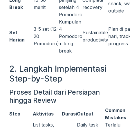
snack, wa
Break
menit
setelah 4
recovery
outside
Pomodoro
Kumpulan
3-5 set (12-
4
Plan di pa
Set
Sustainable
20
Pomodoro
hari, trac
Harian
productivity
Pomodoro)
+ long
progress
break
2. Langkah Implementasi
Step-by-Step
Proses Detail dari Persiapan
hingga Review
Common
Step
Aktivitas
Durasi
Output
Mistakes
List tasks,
Daily task
Terlalu