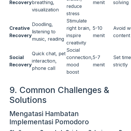
Recovery
breathing,
menit
solving
reduce
visualization
stress
Stimulate
Doodling,
Creative
right brain,
5-10
Avoid w
listening to
Recovery
inspire
menit
content
music, reading
creativity
Social
Quick chat, pet
Social
connection,
5-7
Set time
interaction,
Recovery
mood
menit
strictly
phone call
boost
9. Common Challenges &
Solutions
Mengatasi Hambatan
Implementasi Pomodoro