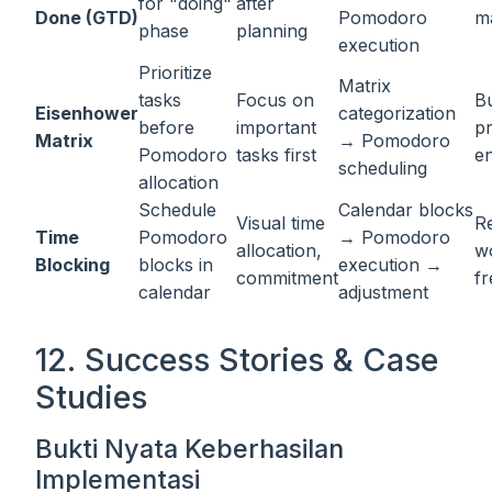
for "doing"
after
Done (GTD)
Pomodoro
m
phase
planning
execution
Prioritize
Matrix
tasks
Focus on
B
Eisenhower
categorization
before
important
pr
Matrix
→ Pomodoro
Pomodoro
tasks first
e
scheduling
allocation
Schedule
Calendar blocks
Visual time
R
Time
Pomodoro
→ Pomodoro
allocation,
w
Blocking
blocks in
execution →
commitment
fr
calendar
adjustment
12. Success Stories & Case
Studies
Bukti Nyata Keberhasilan
Implementasi