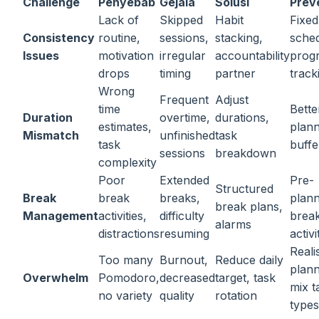
Challenge
Penyebab
Gejala
Solusi
Prev
Lack of
Skipped
Habit
Fixed
Consistency
routine,
sessions,
stacking,
sched
Issues
motivation
irregular
accountability
prog
drops
timing
partner
track
Wrong
Frequent
Adjust
time
Bette
Duration
overtime,
durations,
estimates,
plann
Mismatch
unfinished
task
task
buffe
sessions
breakdown
complexity
Poor
Extended
Pre-
Structured
Break
break
breaks,
plan
break plans,
Management
activities,
difficulty
brea
alarms
distractions
resuming
activi
Realis
Too many
Burnout,
Reduce daily
plann
Overwhelm
Pomodoro,
decreased
target, task
mix t
no variety
quality
rotation
types