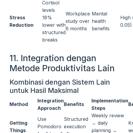
Cortisol
levels
Workplace
Mental
Stress
18%
High 
study over
health
Reduction
lower with
0.05)
6 months
benefits
structured
breaks
11. Integration dengan
Metode Produktivitas Lain
Kombinasi dengan Sistem Lain
untuk Hasil Maksimal
Integration
Implementation
Method
Benefits
B
Approach
Steps
Weekly review
Use
Structured
Getting
→ daily
K
Pomodoro
execution
Things
planning →
w