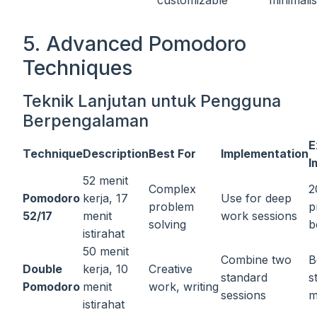
5. Advanced Pomodoro
Techniques
Teknik Lanjutan untuk Pengguna
Berpengalaman
E
Technique
Description
Best For
Implementation
I
52 menit
Complex
2
Pomodoro
kerja, 17
Use for deep
problem
p
52/17
menit
work sessions
solving
b
istirahat
50 menit
Combine two
B
Double
kerja, 10
Creative
standard
s
Pomodoro
menit
work, writing
sessions
m
istirahat