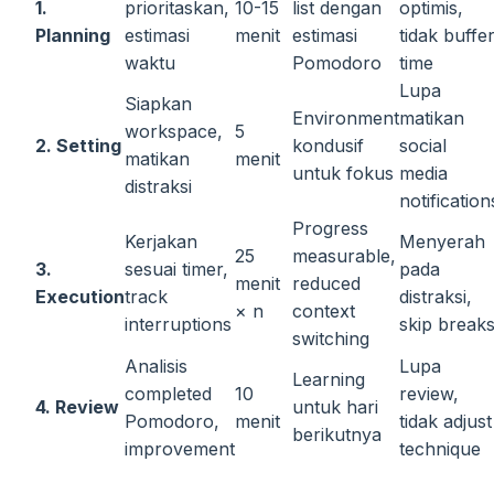
1.
prioritaskan,
10-15
list dengan
optimis,
Planning
estimasi
menit
estimasi
tidak buffe
waktu
Pomodoro
time
Lupa
Siapkan
Environment
matikan
workspace,
5
2. Setting
kondusif
social
matikan
menit
untuk fokus
media
distraksi
notification
Progress
Kerjakan
Menyerah
25
measurable,
3.
sesuai timer,
pada
menit
reduced
Execution
track
distraksi,
× n
context
interruptions
skip break
switching
Analisis
Lupa
Learning
completed
10
review,
4. Review
untuk hari
Pomodoro,
menit
tidak adjust
berikutnya
improvement
technique