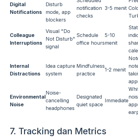
Scheduled
Fre
Digital
Disturb
notification
3-5 menit
Col
Notifications
mode, app
checks
Tur
blockers
Sta
Visual "Do
Colleague
Schedule
5-10
indi
Not Disturb"
Interruptions
office hours
menit
sha
signal
cal
Not
Internal
Idea capture
Mindfulness
not
1-2 menit
Distractions
system
practice
taki
app
Whi
Noise-
Environmental
Designated
noi
cancelling
Immediate
Noise
quiet space
app
headphones
ear
7. Tracking dan Metrics