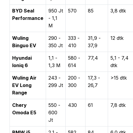
BYD Seal
950 Jt
570
85
3,8 dtk
Performance
- 1,1
M
Wuling
290 -
333 -
31,9 -
12 dtk
Binguo EV
350 Jt
410
37,9
Hyundai
1,1 -
580 -
77,4
5,1 - 7,4
Ioniq 6
1,3 M
614
dtk
Wuling Air
243 -
200 -
17,3 -
>15 dtk
EV Long
299 Jt
300
26,7
Range
Chery
550 -
430
61
7,8 dtk
Omoda E5
600
Jt
BMW i5
2,1 -
582
84
6,0 dtk