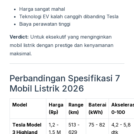
Harga sangat mahal
Teknologi EV kalah canggih dibanding Tesla
Biaya perawatan tinggi
Verdict:
Untuk eksekutif yang menginginkan
mobil listrik dengan prestige dan kenyamanan
maksimal.
Perbandingan Spesifikasi 7
Mobil Listrik 2026
Model
Harga
Range
Baterai
Akseleras
(Rp)
(km)
(kWh)
0-100
Tesla Model
1,2 -
513 -
75 - 82
4,2 - 5,8
3 Highland
1,5 M
629
dtk