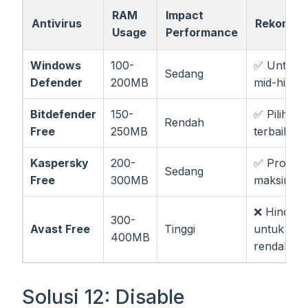
RAM
Impact
Antivirus
Rekomen
Usage
Performance
Windows
100-
✅ Untuk 
Sedang
Defender
200MB
mid-high
Bitdefender
150-
✅ Pilihan
Rendah
Free
250MB
terbaik
Kaspersky
200-
✅ Proteks
Sedang
Free
300MB
maksimal
❌ Hindari
300-
Avast Free
Tinggi
untuk spe
400MB
rendah
Solusi 12: Disable