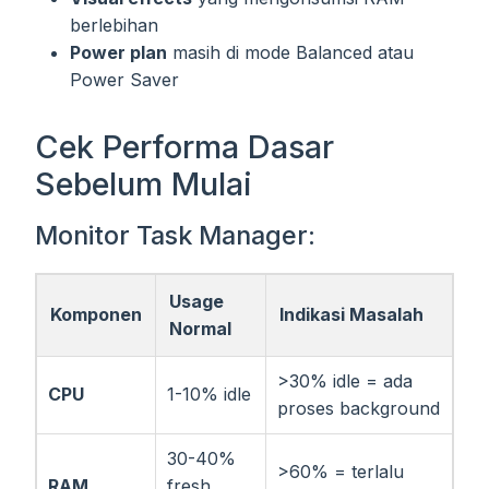
berlebihan
Power plan
masih di mode Balanced atau
Power Saver
Cek Performa Dasar
Sebelum Mulai
Monitor Task Manager:
Usage
Komponen
Indikasi Masalah
Normal
>30% idle = ada
CPU
1-10% idle
proses background
30-40%
>60% = terlalu
RAM
fresh