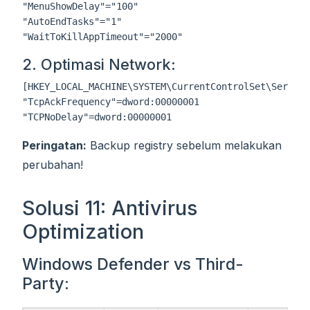
"MenuShowDelay"="100"

"AutoEndTasks"="1"

2. Optimasi Network:
[HKEY_LOCAL_MACHINE\SYSTEM\CurrentControlSet\Service
"TcpAckFrequency"=dword:00000001

Peringatan:
Backup registry sebelum melakukan
perubahan!
Solusi 11: Antivirus
Optimization
Windows Defender vs Third-
Party: