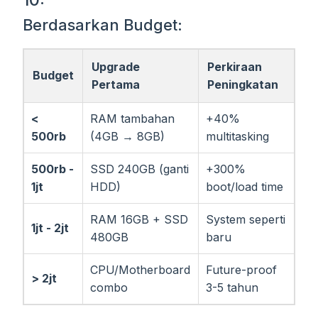
Berdasarkan Budget:
Upgrade
Perkiraan
Budget
Pertama
Peningkatan
<
RAM tambahan
+40%
500rb
(4GB → 8GB)
multitasking
500rb -
SSD 240GB (ganti
+300%
1jt
HDD)
boot/load time
RAM 16GB + SSD
System seperti
1jt - 2jt
480GB
baru
CPU/Motherboard
Future-proof
> 2jt
combo
3-5 tahun