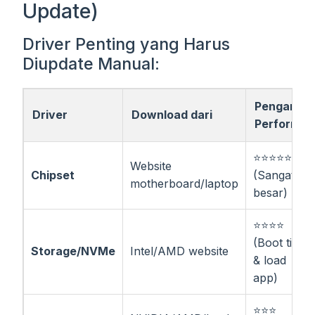
Update)
Driver Penting yang Harus
Diupdate Manual:
Pengaruh
Driver
Download dari
Performa
⭐⭐⭐⭐⭐
Website
Chipset
(Sangat
motherboard/laptop
besar)
⭐⭐⭐⭐
(Boot time
Storage/NVMe
Intel/AMD website
& load
app)
⭐⭐⭐