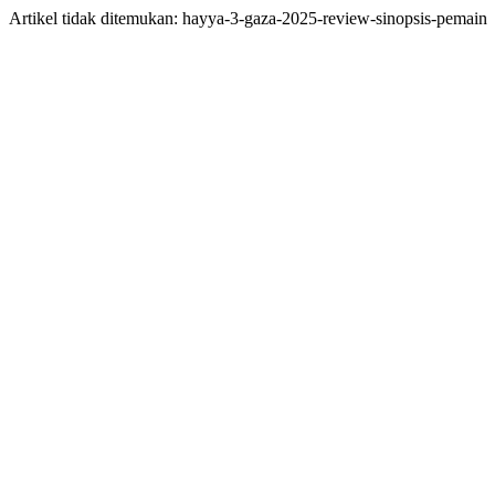
Artikel tidak ditemukan: hayya-3-gaza-2025-review-sinopsis-pemain